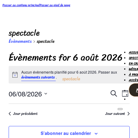
Passer au contenu principal
Passer au pied de page
spectacle
Évènements
spectacle
Évènements for 6 août 2026
ACCUE
SPECT
EN CR
MÉDIA
Aucun évènements planifié pour 6 août 2026. Passer aux
À PRO
Notice
évènements suivants
.
spectacle
ACCÈS
Recher
Nav
06/08/2026
Recherche
Jour
de
et
Sélectionnez
une
vue
navigat
date.
Jour précédent
Jour suivant
Évè
de
vues
S’abonner au calendrier