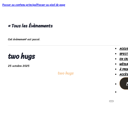
Passer au contenu principal
Passer au pied de page
« Tous les Évènements
Cet évènement est passé.
ACCUE
two hugs
SPECT
EN CR
MÉDIA
25 octobre 2025
À PRO
two hugs
ACCÈS