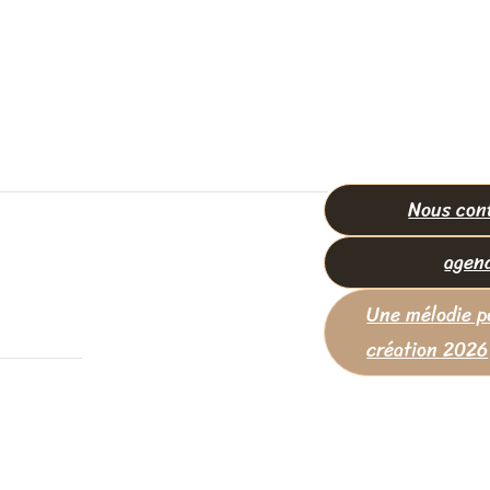
Nous con
agen
Une mélodie p
création 2026