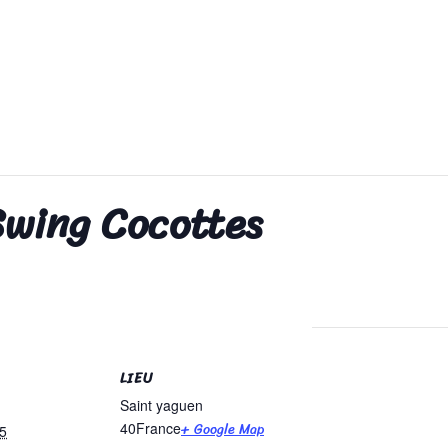
Swing Cocottes
LIEU
Saint yaguen
+ Google Map
40
France
5