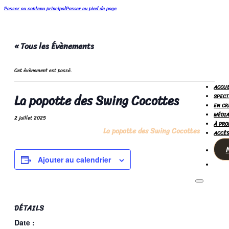
Passer au contenu principal
Passer au pied de page
« Tous les Évènements
Cet évènement est passé.
ACCUE
La popotte des Swing Cocottes
SPECT
EN CR
MÉDIA
2 juillet 2025
À PRO
La popotte des Swing Cocottes
ACCÈS
Ajouter au calendrier
DÉTAILS
Date :